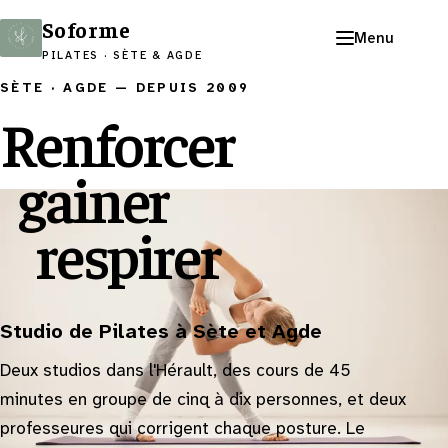
Soforme
Menu
PILATES · SÈTE & AGDE
SÈTE · AGDE
—
DEPUIS 2009
Renforcer
gainer
respirer
Studio de Pilates à Sète et Agde
Deux studios dans l'Hérault, des cours de 45
minutes en groupe de cinq à dix personnes, et deux
professeures qui corrigent chaque posture. Le